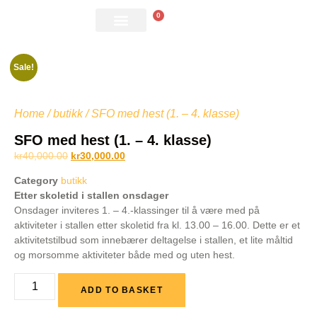
0
Kontakt oss
Sale!
Home
/
butikk
/ SFO med hest (1. – 4. klasse)
SFO med hest (1. – 4. klasse)
kr
40,000.00
kr
30,000.00
Category
butikk
Etter skoletid i stallen onsdager
Onsdager inviteres 1. – 4.-klassinger til å være med på
aktiviteter i stallen etter skoletid fra kl. 13.00 – 16.00. Dette er et
aktivitetstilbud som innebærer deltagelse i stallen, et lite måltid
og morsomme aktiviteter både med og uten hest.
ADD TO BASKET