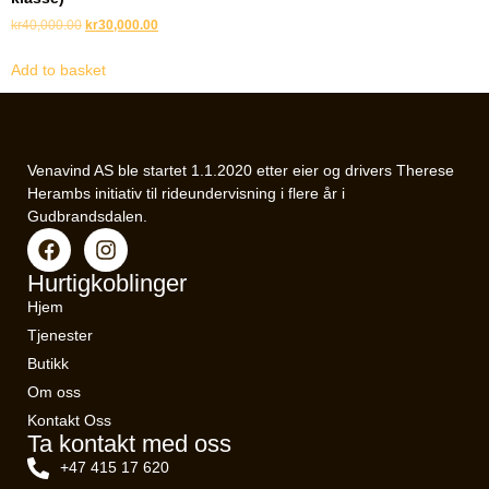
kr
40,000.00
kr
30,000.00
Add to basket
Venavind AS ble startet 1.1.2020 etter eier og drivers Therese
Herambs initiativ til rideundervisning i flere år i
Gudbrandsdalen.
Hurtigkoblinger
Hjem
Tjenester
Butikk
Om oss
Kontakt Oss
Ta kontakt med oss
+47 415 17 620